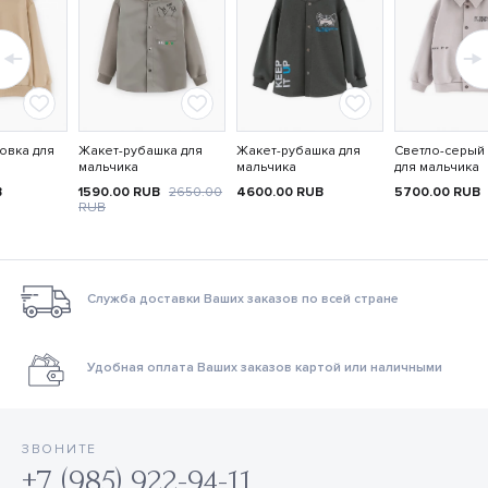
овка для
Жакет-рубашка для
Жакет-рубашка для
Светло-серый
мальчика
мальчика
для мальчика
B
1590.00
RUB
2650.00
4600.00
RUB
5700.00
RUB
RUB
Служба доставки Ваших заказов по всей стране
Удобная оплата Ваших заказов картой или наличными
ЗВОНИТЕ
+7 (985) 922-94-11