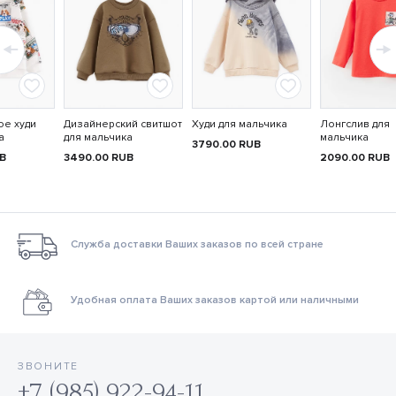
ое худи
Дизайнерский свитшот
Худи для мальчика
Лонгслив для
а
для мальчика
мальчика
3790.00
RUB
B
3490.00
RUB
2090.00
RUB
Служба доставки Ваших заказов по всей стране
Удобная оплата Ваших заказов картой или наличными
ЗВОНИТЕ
+7 (985) 922-94-11