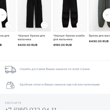
ки для
Чёрные брюки для
Чёрные брюки комби
Брюки для мал
мальчика
для мальчика
6490.00
RUB
B
6400.00
RUB
6190.00
RUB
Служба доставки Ваших заказов по всей стране
Удобная оплата Ваших заказов картой или наличными
ЗВОНИТЕ