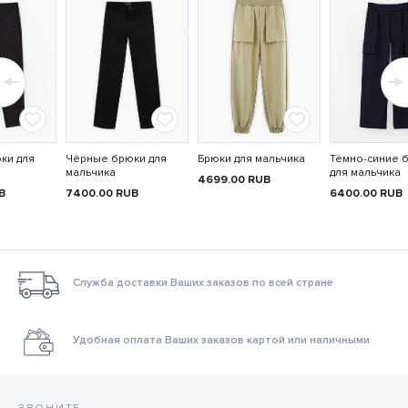
ки для
Чёрные брюки для
Брюки для мальчика
Тёмно-синие 
мальчика
для мальчика
4699.00
RUB
B
7400.00
RUB
6400.00
RUB
Служба доставки Ваших заказов по всей стране
Удобная оплата Ваших заказов картой или наличными