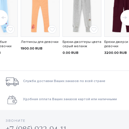
убые
Леггинсы для девочки
Брюки-джоггеры цвета
Брюки джерси
девочки
серый меланж
девочки
1900.00
RUB
B
0.00
RUB
3200.00
RUB
Служба доставки Ваших заказов по всей стране
Удобная оплата Ваших заказов картой или наличными
ЗВОНИТЕ