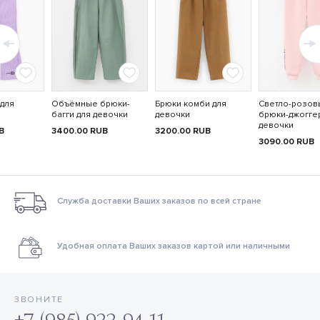
 для
Объёмные брюки-
Брюки комби для
Светло-розов
багги для девочки
девочки
брюки-джогге
девочки
B
3400.00
RUB
3200.00
RUB
3090.00
RUB
Служба доставки Ваших заказов по всей стране
Удобная оплата Ваших заказов картой или наличными
ЗВОНИТЕ