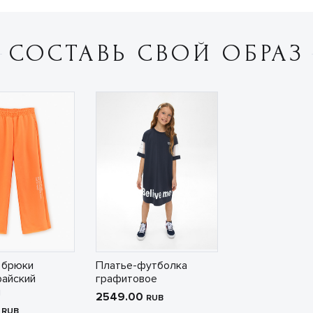
СОСТАВЬ СВОЙ ОБРАЗ
 брюки
Платье-футболка
райский
графитовое
н
2549.00
RUB
0
RUB