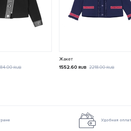
Жакет
84.00
1552.60
2218.00
RUB
RUB
RUB
тране
Удобная оплат