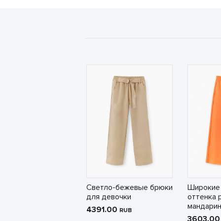
Светло-бежевые брюки
Широкие
для девочки
оттенка 
мандари
4391.00
RUB
3603.0