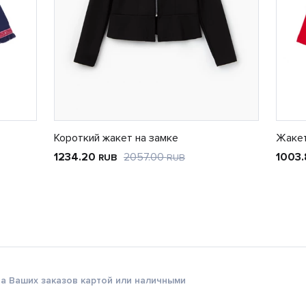
Короткий жакет на замке
Жаке
1234.20
2057.00
1003
RUB
RUB
а Ваших заказов картой или наличными