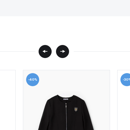
-40%
-30