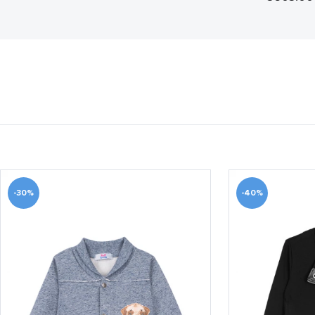
-30%
-40%