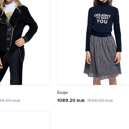
Боди
84.00
1089.20
1556.00
RUB
RUB
RUB