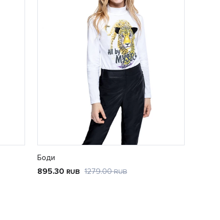
Боди
895.30
1279.00
RUB
RUB