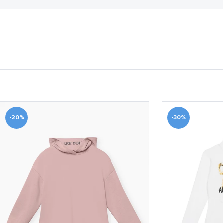
-20%
-30%