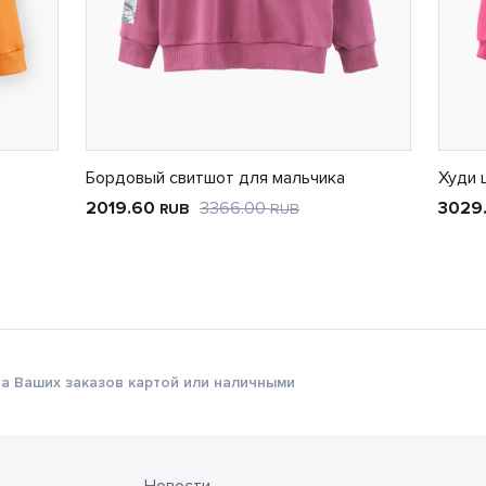
Бордовый свитшот для мальчика
Худи 
2019.60
3366.00
3029
RUB
RUB
а Ваших заказов картой или наличными