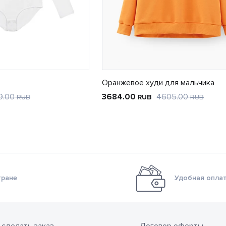
Оранжевое худи для мальчика
9.00
3684.00
4605.00
RUB
RUB
RUB
тране
Удобная оплат