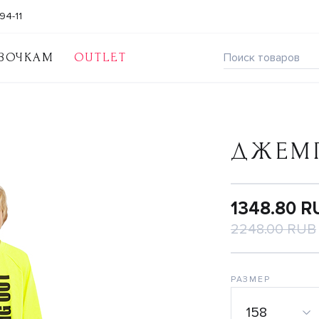
94-11
ВОЧКАМ
OUTLET
ДЖЕМ
1348.80 R
2248.00 RUB
РАЗМЕР
158