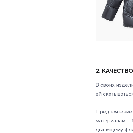
2. КАЧЕСТВ
В своих издел
ей скатыватьс
Предпочтение 
материалам – 
дышащему флис