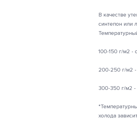
В качестве ут
синтепон или л
Температурный
100-150 г/м2 - 
200-250 г/м2 -
300-350 г/м2 -
*Температурны
холода зависи