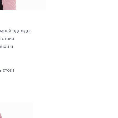
зимней одежды
тствия
бной и
 стоит