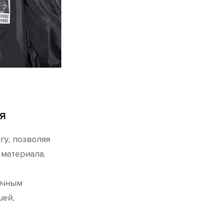
ЛЯ
гу, позволяя
 материала.
ичным
шей,