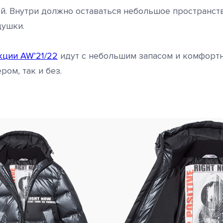
й. Внутри должно оставаться небольшое пространст
душки.
ции AW’21/22
идут с небольшим запасом и комфортн
ром, так и без.