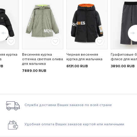
яя куртка
Весенняя куртка
Черная весенняя
Графитовые б
а
оттенка светлая олива
куртка для мальчика
флисе для ма
для мальчика
UB
6131.00
RUB
3890.00
RUB
7889.00
RUB
Служба доставки Ваших заказов по всей стране
Удобная оплата Ваших заказов картой или наличными