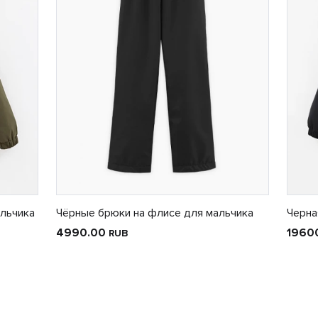
альчика
Чёрные брюки на флисе для мальчика
Черна
4990.00
1960
RUB