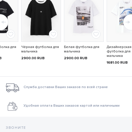
болка для
Чёрная футболка для
Белая футболка для
Дизайнерская
мальчика
мальчика
футболка для
мальчика
B
2900.00
RUB
2900.00
RUB
1681.00
RUB
Служба доставки Ваших заказов по всей стране
Удобная оплата Ваших заказов картой или наличными
ЗВОНИТЕ