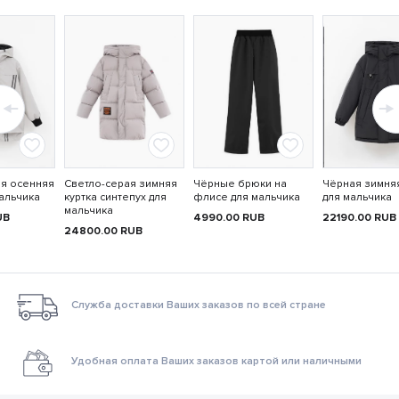
ая осенняя
Светло-серая зимняя
Чёрные брюки на
Чёрная зимняя
мальчика
куртка синтепух для
флисе для мальчика
для мальчика
мальчика
UB
4990.00
RUB
22190.00
RUB
24800.00
RUB
Служба доставки Ваших заказов по всей стране
Удобная оплата Ваших заказов картой или наличными