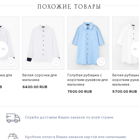
ПОХОЖИЕ ТОВАРЫ
ка для
Белая сорочка для
Голубая рубашка с
Белая рубашка
мальчика
коротким рукавом для
коротким рука
мальчика
мальчика
B
6400.00
RUB
7500.00
RUB
5700.00
RUB
Служба доставки Ваших заказов по всей стране
Удобная оплата Ваших заказов картой или наличными