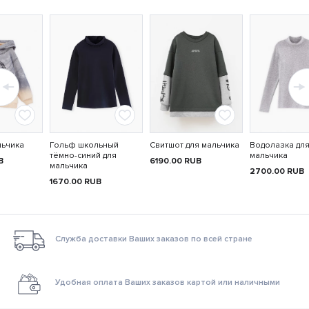
льчика
Гольф школьный
Свитшот для мальчика
Водолазка дл
тёмно-синий для
мальчика
B
6190.00
RUB
мальчика
2700.00
RUB
1670.00
RUB
Служба доставки Ваших заказов по всей стране
Удобная оплата Ваших заказов картой или наличными