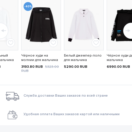
-40%
ьный
Чёрное худи на
Белый джемпер-поло
Чёрное худи д
мальчика
молнии для мальчика
для мальчика
мальчика
B
3193.80
RUB
5323.00
5290.00
RUB
6990.00
RUB
RUB
Служба доставки Ваших заказов по всей стране
Удобная оплата Ваших заказов картой или наличными