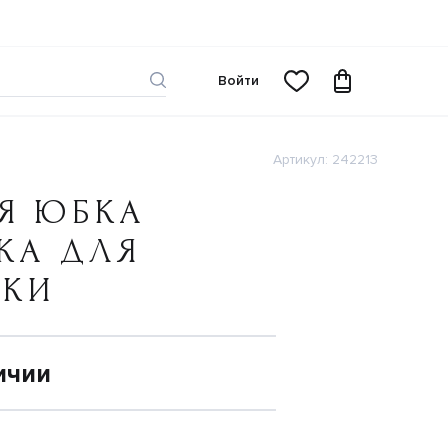
Войти
Артикул: 242213
Я ЮБКА
КА ДЛЯ
ЧКИ
ичии