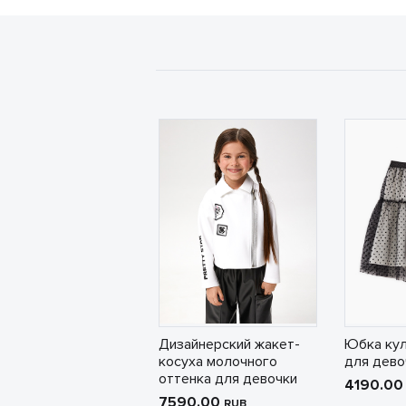
Дизайнерский жакет-
Юбка кул
косуха молочного
для дево
оттенка для девочки
4190.0
7590.00
RUB