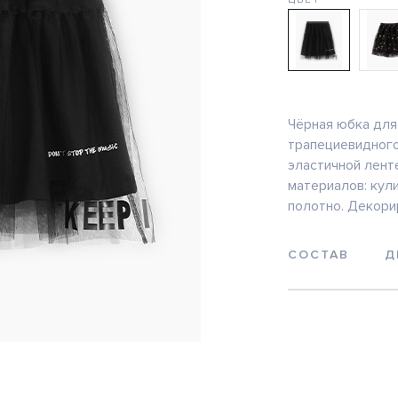
Чёрная юбка для
трапециевидного
эластичной лент
материалов: кул
полотно. Декори
СОСТАВ
Д