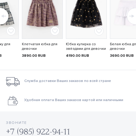
ку для
Клетчатая юбка для
Юбка кулирка со
Белая юбка д
девочки
звёздами для девочки
девочки
B
3890.00
RUB
4190.00
RUB
3690.00
RUB
Служба доставки Ваших заказов по всей стране
Удобная оплата Ваших заказов картой или наличными
ЗВОНИТЕ
+7 (985) 922-94-11