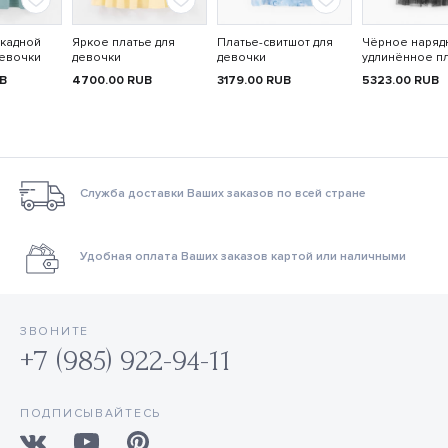
скадной
Яркое платье для
Платье-свитшот для
Чёрное наряд
девочки
девочки
девочки
удлинённое п
B
4700.00
RUB
3179.00
RUB
5323.00
RUB
Служба доставки Ваших заказов по всей стране
Удобная оплата Ваших заказов картой или наличными
ЗВОНИТЕ
+7 (985) 922-94-11
ПОДПИСЫВАЙТЕСЬ