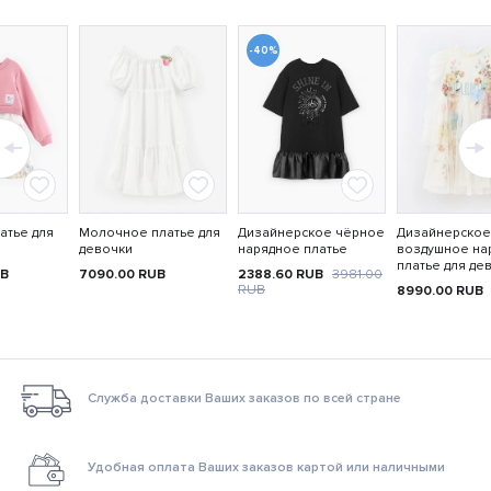
-40%
атье для
Молочное платье для
Дизайнерское чёрное
Дизайнерское
девочки
нарядное платье
воздушное на
платье для де
B
7090.00
RUB
2388.60
RUB
3981.00
RUB
8990.00
RUB
Служба доставки Ваших заказов по всей стране
Удобная оплата Ваших заказов картой или наличными