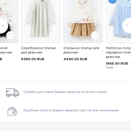
рной
Серебряное платье
Стильное платье для
Небесно-гол
девочки
для девочки
девочки
нарядное плат
девочки
B
5990.00
RUB
4490.00
RUB
1965.60
RUB
RUB
Служба доставки Ваших заказов по всей стране
Удобная оплата Ваших заказов картой или наличными