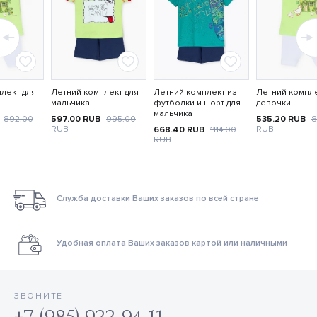
лект для
Летний комплект для
Летний комплект из
Летний компле
мальчика
футболки и шорт для
девочки
мальчика
892.00
597.00
RUB
995.00
535.20
RUB
8
RUB
RUB
668.40
RUB
1114.00
RUB
Служба доставки Ваших заказов по всей стране
Удобная оплата Ваших заказов картой или наличными
ЗВОНИТЕ
+7 (985) 922-94-11