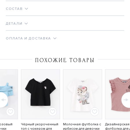
СОСТАВ
ДЕТАЛИ
ОПЛАТА И ДОСТАВКА
ПОХОЖИЕ ТОВАРЫ
юзовый
Чёрный укороченный
Молочная футболка с
Дизайнерская
очки
топ с чокером для
ирбисом для девочки
футболка для