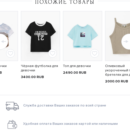
ПОХОЖИЕ ТОВАРЫ
очки
Чёрная футболка для
Топ для девочки
Оливковый
девочки
укороченный 
B
2490.00
RUB
бретелях для 
3400.00
RUB
2000.00
RUB
Служба доставки Ваших заказов по всей стране
Удобная оплата Ваших заказов картой или наличными