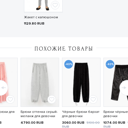
Жакет с капюшоном
1129.80
RUB
ПОХОЖИЕ ТОВАРЫ
-40%
-40%
рюки для
Брюки оттенка серый-
Чёрные брюки бархат
Брюки чёрные
меланж для девочки
для девочки
девочки
B
4790.00
RUB
3060.00
RUB
5100.00
1074.00
RUB
RUB
RUB