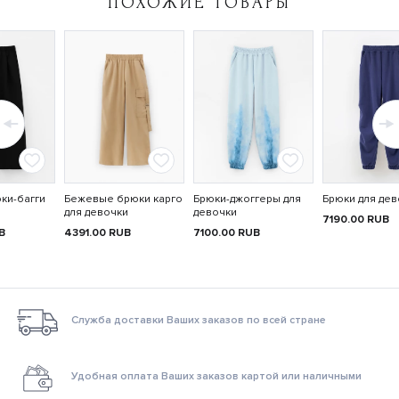
ПОХОЖИЕ ТОВАРЫ
ки-багги
Бежевые брюки карго
Брюки-джоггеры для
Брюки для дев
для девочки
девочки
7190.00
RUB
B
4391.00
RUB
7100.00
RUB
Служба доставки Ваших заказов по всей стране
Удобная оплата Ваших заказов картой или наличными