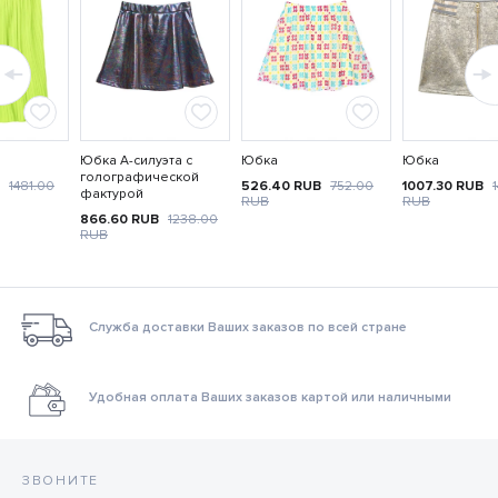
Юбка А-силуэта с
Юбка
Юбка
голографической
B
1481.00
526.40
RUB
752.00
1007.30
RUB
фактурой
RUB
RUB
866.60
RUB
1238.00
RUB
Служба доставки Ваших заказов по всей стране
Удобная оплата Ваших заказов картой или наличными
ЗВОНИТЕ