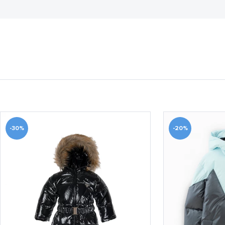
-30%
-20%