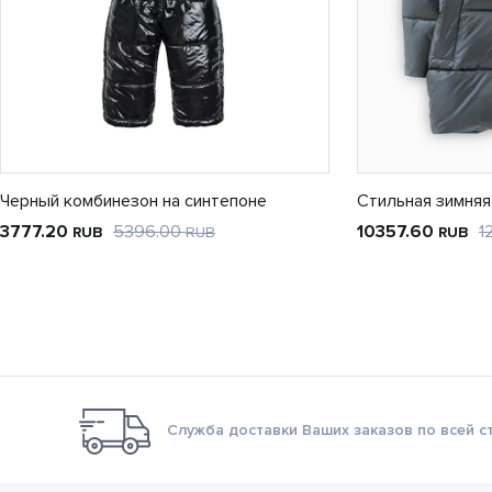
Черный комбинезон на синтепоне
Стильная зимняя
3777.20
5396.00
10357.60
1
RUB
RUB
RUB
Служба доставки Ваших заказов по всей с