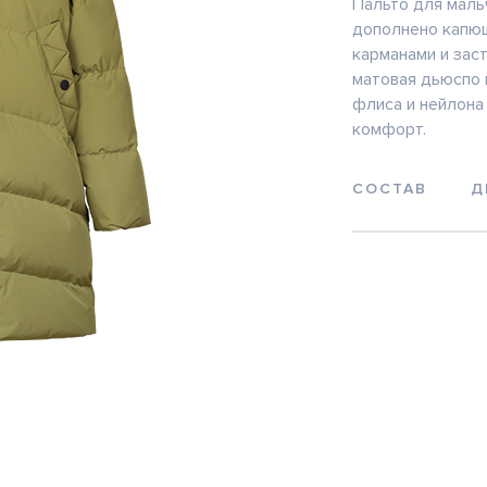
Пальто для маль
дополнено капюш
карманами и зас
матовая дьюспо н
флиса и нейлона
комфорт.
СОСТАВ
Д