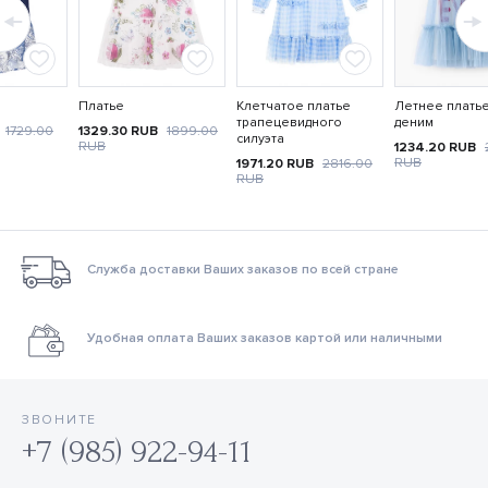
Платье
Клетчатое платье
Летнее платье
трапецевидного
деним
1729.00
1329.30
RUB
1899.00
силуэта
RUB
1234.20
RUB
RUB
1971.20
RUB
2816.00
RUB
Служба доставки Ваших заказов по всей стране
Удобная оплата Ваших заказов картой или наличными
ЗВОНИТЕ
+7 (985) 922-94-11