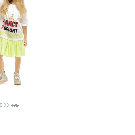
18.00
RUB