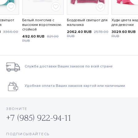
свитшот
Белый лонгслив с
Бордовый свитшот для
Худи цвета ма
а
высоким воротником-
мальчика
для девочки
стойкой
B
3366.00
2062.40
RUB
2578.00
3029.60
RUB
RUB
RUB
492.60
RUB
821.00
RUB
Служба доставки Ваших заказов по всей стране
Удобная оплата Ваших заказов картой или наличными
ЗВОНИТЕ
+7 (985) 922-94-11
ПОДПИСЫВАЙТЕСЬ