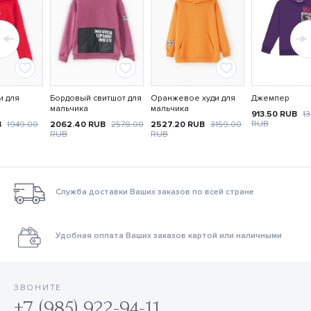
и для
Бордовый свитшот для
Оранжевое худи для
Джемпер
мальчика
мальчика
913.50
RUB
1
RUB
B
1949.00
2062.40
RUB
2578.00
2527.20
RUB
3159.00
RUB
RUB
Служба доставки Ваших заказов по всей стране
Удобная оплата Ваших заказов картой или наличными
ЗВОНИТЕ
+7 (985) 922-94-11