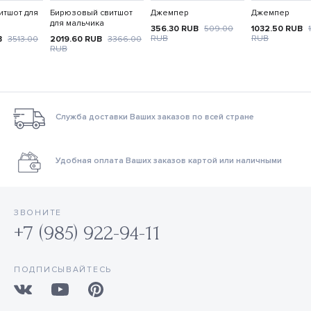
итшот для
Бирюзовый свитшот
Джемпер
Джемпер
для мальчика
356.30
RUB
509.00
1032.50
RUB
RUB
RUB
B
3513.00
2019.60
RUB
3366.00
RUB
Служба доставки Ваших заказов по всей стране
Удобная оплата Ваших заказов картой или наличными
ЗВОНИТЕ
+7 (985) 922-94-11
ПОДПИСЫВАЙТЕСЬ