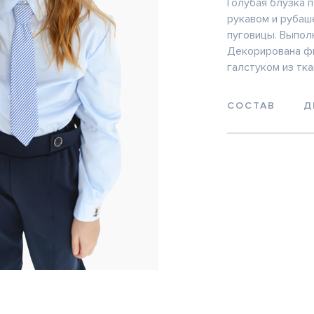
Голубая блузка 
рукавом и рубаш
пуговицы. Выполн
Декорирована ф
галстуком из тк
СОСТАВ
Д