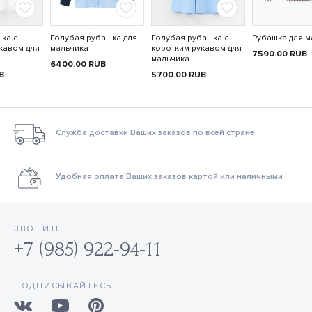
ка с
Голубая рубашка для
Голубая рубашка с
Рубашка для м
кавом для
мальчика
коротким рукавом для
7590.00
RUB
мальчика
6400.00
RUB
B
5700.00
RUB
Служба доставки Ваших заказов по всей стране
Удобная оплата Ваших заказов картой или наличными
ЗВОНИТЕ
+7 (985) 922-94-11
ПОДПИСЫВАЙТЕСЬ