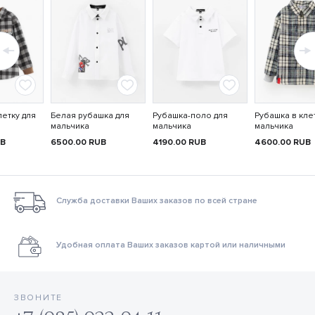
летку для
Белая рубашка для
Рубашка-поло для
Рубашка в кле
мальчика
мальчика
мальчика
B
6500.00
RUB
4190.00
RUB
4600.00
RUB
Служба доставки Ваших заказов по всей стране
Удобная оплата Ваших заказов картой или наличными
ЗВОНИТЕ