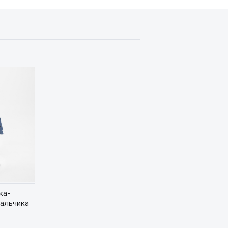
ка-
альчика