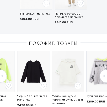
Панама для мальчика
Прямые бежевые
брюки для мальчика
1484.00
RUB
2916.00
RUB
ПОХОЖИЕ ТОВАРЫ
енка
Чёрный лонгслив для
Молочное худи с
Худи для маль
для
мальчика
коротким рукавом для
3289.00
RUB
мальчика
2490.00
RUB