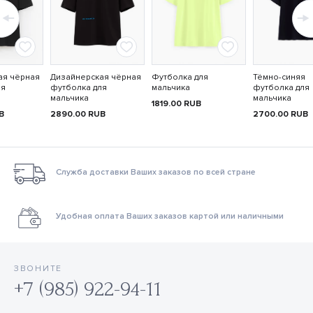
ая чёрная
Дизайнерская чёрная
Футболка для
Тёмно-синяя
ля
футболка для
мальчика
футболка для
мальчика
мальчика
1819.00
RUB
B
2890.00
RUB
2700.00
RUB
Служба доставки Ваших заказов по всей стране
Удобная оплата Ваших заказов картой или наличными
ЗВОНИТЕ
+7 (985) 922-94-11