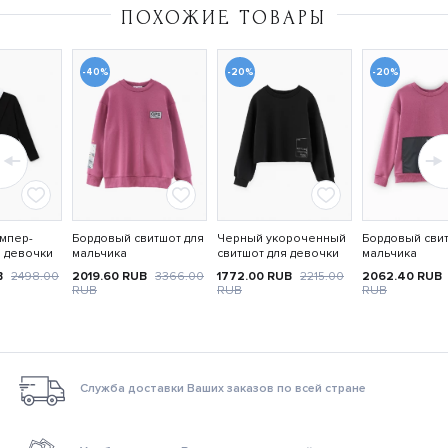
ПОХОЖИЕ ТОВАРЫ
-40%
-20%
-20%
мпер-
Бордовый свитшот для
Черный укороченный
Бордовый свит
 девочки
мальчика
свитшот для девочки
мальчика
B
2498.00
2019.60
RUB
3366.00
1772.00
RUB
2215.00
2062.40
RUB
RUB
RUB
RUB
Служба доставки Ваших заказов по всей стране