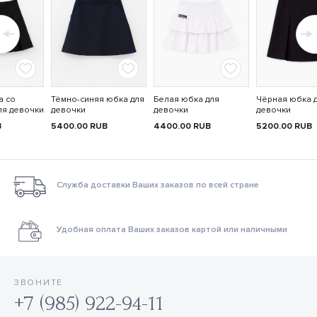
а со
Тёмно-синяя юбка для
Белая юбка для
Чёрная юбка 
ля девочки
девочки
девочки
девочки
B
5400.00
RUB
4400.00
RUB
5200.00
RUB
Служба доставки Ваших заказов по всей стране
Удобная оплата Ваших заказов картой или наличными
ЗВОНИТЕ
+7 (985) 922-94-11