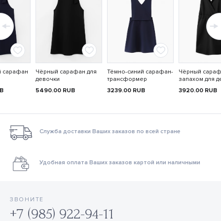
й сарафан
Чёрный сарафан для
Тёмно-синий сарафан-
Чёрный сараф
девочки
трансформер
запахом для д
B
5490.00
RUB
3239.00
RUB
3920.00
RUB
Служба доставки Ваших заказов по всей стране
Удобная оплата Ваших заказов картой или наличными
ЗВОНИТЕ
+7 (985) 922-94-11