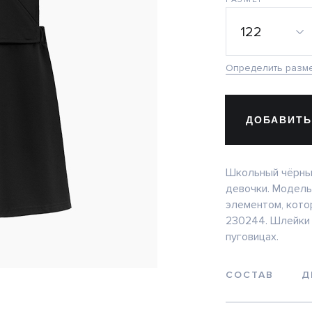
122
Определить разм
ДОБАВИТЬ
Школьный чёрны
девочки. Модель
элементом, кото
230244. Шлейки 
пуговицах.
СОСТАВ
Д