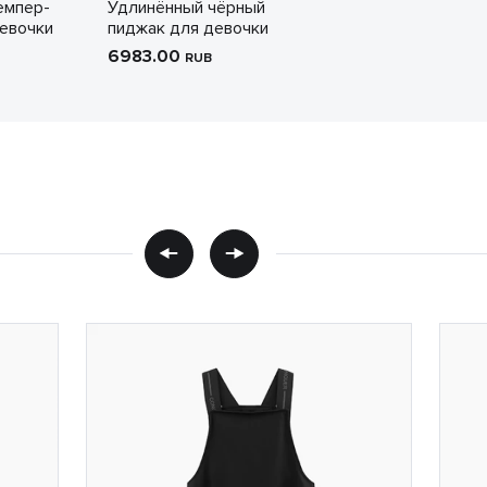
емпер-
Удлинённый чёрный
евочки
пиджак для девочки
6983.00
RUB