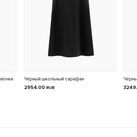
евочки
Чёрный школьный сарафан
Чёрны
2954.00
3249
RUB