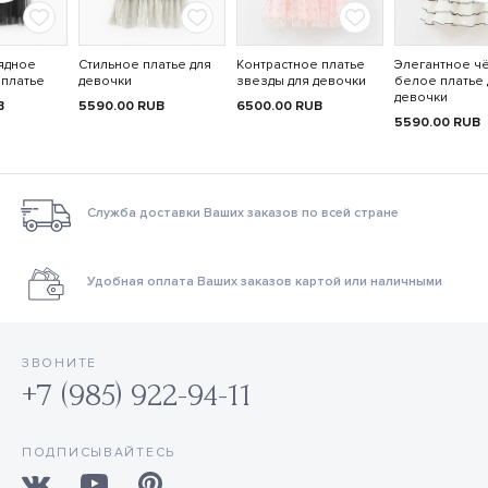
ядное
Стильное платье для
Контрастное платье
Элегантное ч
 платье
девочки
звезды для девочки
белое платье 
девочки
B
5590.00
RUB
6500.00
RUB
5590.00
RUB
Служба доставки Ваших заказов по всей стране
Удобная оплата Ваших заказов картой или наличными
ЗВОНИТЕ
+7 (985) 922-94-11
ПОДПИСЫВАЙТЕСЬ