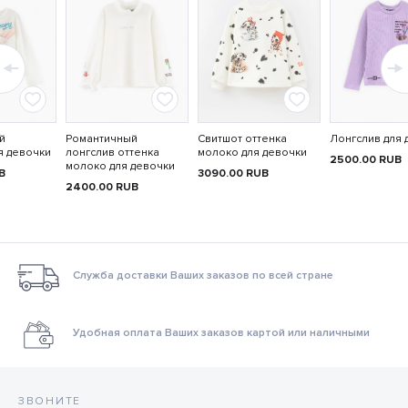
й
Романтичный
Свитшот оттенка
Лонгслив для 
я девочки
лонгслив оттенка
молоко для девочки
2500.00
RUB
молоко для девочки
B
3090.00
RUB
2400.00
RUB
Служба доставки Ваших заказов по всей стране
Удобная оплата Ваших заказов картой или наличными
ЗВОНИТЕ