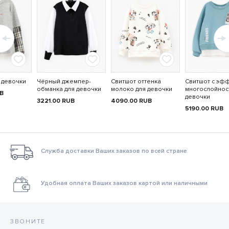
 девочки
Чёрный джемпер-
Свитшот оттенка
Свитшот с эф
обманка для девочки
молоко для девочки
многослойнос
B
девочки
3221.00
RUB
4090.00
RUB
5190.00
RUB
Служба доставки Ваших заказов по всей стране
Удобная оплата Ваших заказов картой или наличными
ЗВОНИТЕ