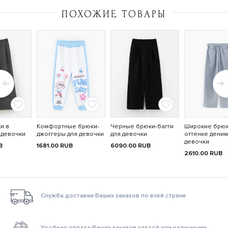
ПОХОЖИЕ ТОВАРЫ
и в
Комфортные брюки-
Чёрные брюки-багги
Широкие брюк
 девочки
джоггеры для девочки
для девочки
оттенке деним
девочки
B
1681.00
RUB
6090.00
RUB
2610.00
RUB
Служба доставки Ваших заказов по всей стране
Удобная оплата Ваших заказов картой или наличными