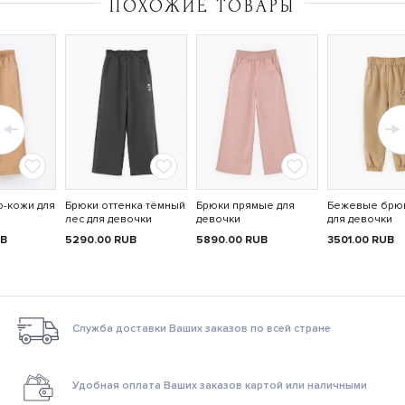
ПОХОЖИЕ ТОВАРЫ
о-кожи для
Брюки оттенка тёмный
Брюки прямые для
Бежевые брюк
лес для девочки
девочки
для девочки
B
5290.00
RUB
5890.00
RUB
3501.00
RUB
Служба доставки Ваших заказов по всей стране
Удобная оплата Ваших заказов картой или наличными