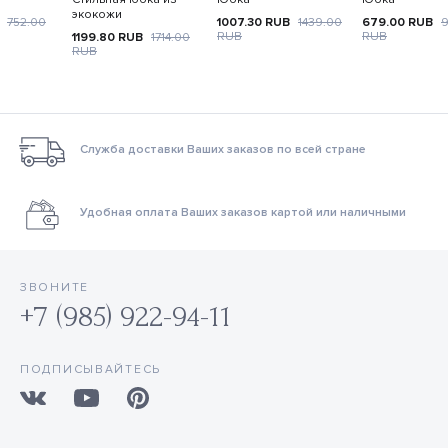
экокожи
B
752.00
1007.30
RUB
1439.00
679.00
RUB
9
RUB
RUB
1199.80
RUB
1714.00
RUB
Служба доставки Ваших заказов по всей стране
Удобная оплата Ваших заказов картой или наличными
ЗВОНИТЕ
+7 (985) 922-94-11
ПОДПИСЫВАЙТЕСЬ